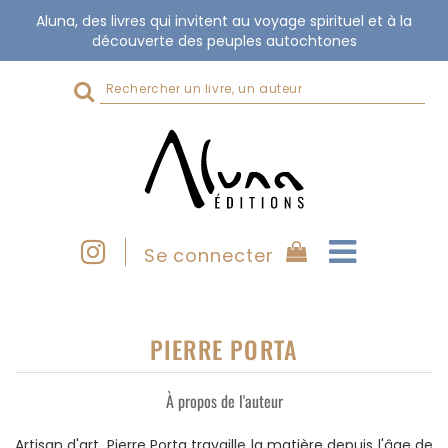
Aluna, des livres qui invitent au voyage spirituel et à la
découverte des peuples autochtones
Rechercher
sur
le
site
Se connecter
PIERRE PORTA
À propos de l'auteur
Artisan d'art, Pierre Porta travaille la matière depuis l'âge de