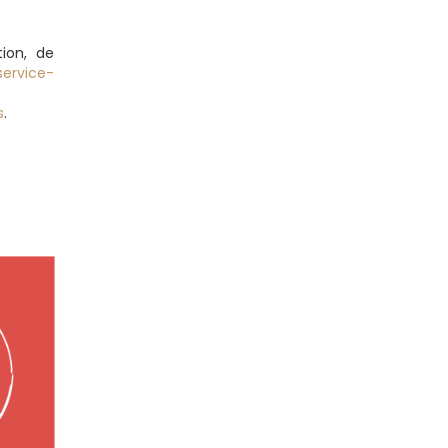
tion, de
service-
s
.