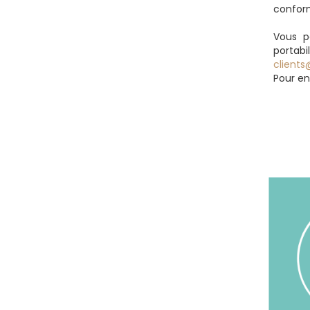
conform
Vous po
portab
clients
Pour en