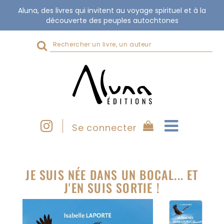
Aluna, des livres qui invitent au voyage spirituel et à la
découverte des peuples autochtones
Rechercher
sur
le
site
Se connecter
JE SUIS NÉE DANS UN BOCAL... ET
J'EN SUIS SORTIE !