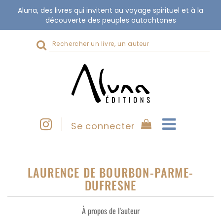
Aluna, des livres qui invitent au voyage spirituel et à la
découverte des peuples autochtones
Rechercher
sur
le
site
Se connecter
LAURENCE DE BOURBON-PARME-
DUFRESNE
À propos de l'auteur