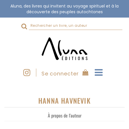
Aluna, des livres qui invitent au voyage spirituel et à la
découverte des peuples autochtones
Rechercher
sur
le
site
Se connecter
HANNA HAVNEVIK
À propos de l'auteur