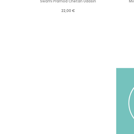
Swâmi Pramod Chetan Udasin
Mv
22,00 €