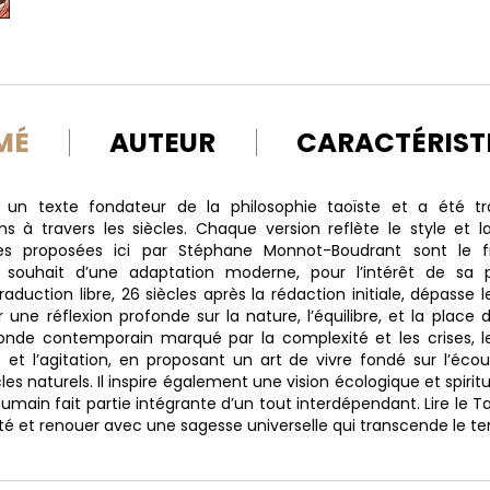
MÉ
AUTEUR
CARACTÉRIST
un texte fondateur de la philosophie taoïste et a été tra
s à travers les siècles. Chaque version reflète le style et 
nes proposées ici par Stéphane Monnot-Boudrant sont le fr
 souhait d’une adaptation moderne, pour l’intérêt de sa p
raduction libre, 26 siècles après la rédaction initiale, dépasse l
ir une réflexion profonde sur la nature, l’équilibre, et la place
monde contemporain marqué par la complexité et les crises, l
le et l’agitation, en proposant un art de vivre fondé sur l’écou
es naturels. Il inspire également une vision écologique et spiritu
humain fait partie intégrante d’un tout interdépendant. Lire le Ta
nité et renouer avec une sagesse universelle qui transcende le t