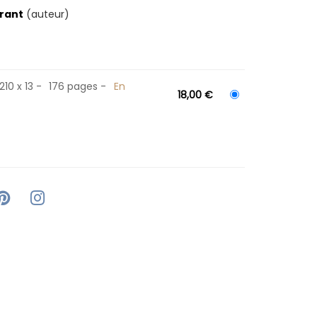
rant
(auteur)
210 x 13
176 pages
En
18,00 €