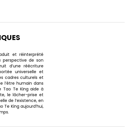
IQUES
duit et réinterprété
la perspective de son
uit d’une réécriture
ortée universelle et
es cadres culturels et
 de l’être humain dans
e Tao Te King aide à
te, le lâcher-prise et
elle de l’existence, en
o Te King aujourd’hui,
emps.