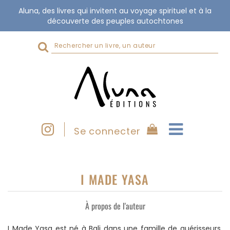
Aluna, des livres qui invitent au voyage spirituel et à la
découverte des peuples autochtones
Rechercher
sur
le
site
Se connecter
I MADE YASA
À propos de l'auteur
I Made Yasa est né à Bali dans une famille de guérisseurs.