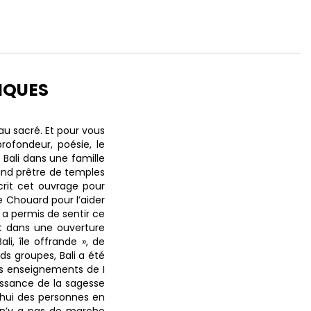
IQUES
au sacré. Et pour vous
rofondeur, poésie, le
 Bali dans une famille
and prêtre de temples
 écrit cet ouvrage pour
ne Chouard pour l’aider
i a permis de sentir ce
ent dans une ouverture
li, île offrande », de
s groupes, Bali a été
les enseignements de I
issance de la sagesse
’hui des personnes en
l n’y a pas de marche