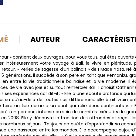
MÉ
AUTEUR
CARACTÉRIST
mour » contient deux ouvrages, pour vous tous, qui êtes ouverts 
er intérieurement votre voyage à Bali, le vivre en plénitude, p
 retour. « Perles de sagesse d’un balinais » de I Made Yasa. Né à
s 5 générations, il succède à son père en tant que Pemanku, gr
 lien entre la vie traditionnelle balinaise et la vie moderne. Il
es de vie avec joie et surtout remercier Bali. Il choisit Catheri
is ses expériences car dit-il : « Elle a une écoute profonde qui lu
J’ai su qu’au-delà de toutes nos différences, elle était vraim
e faire un lien comme un pont qui relie deux continents ». « Ba
près un parcours intense au sein de comités exécutifs de grand
 en 2008. Elle y découvre la tradition des offrandes et reçoit 
s nombreux séjours. Toujours en quête d’approfondir sa conna
evenue une passeuse entre les mondes. Elle accompagne aujourd
ture profonde car dit-elle : « Sur le chemin de conscience, i