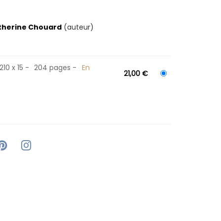
therine Chouard
(auteur)
210 x 15
204 pages
En
21,00 €